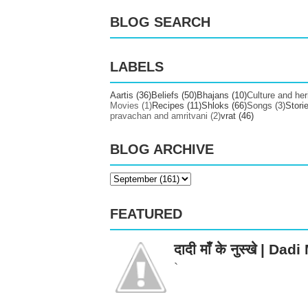
BLOG SEARCH
LABELS
Aartis
(36)
Beliefs
(50)
Bhajans
(10)
Culture and her
Movies
(1)
Recipes
(11)
Shloks
(66)
Songs
(3)
Stori
pravachan and amritvani
(2)
vrat
(46)
BLOG ARCHIVE
FEATURED
दादी माँ के नुस्खे | 
`