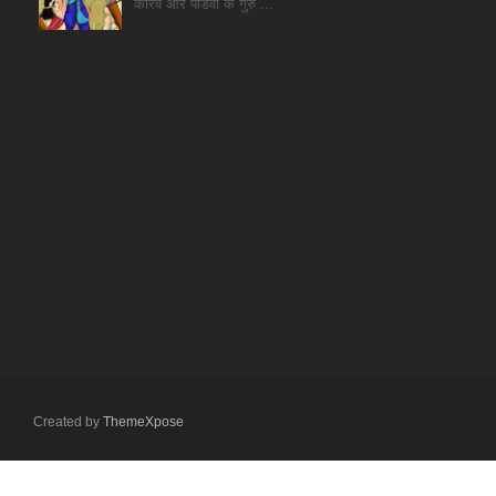
कौरव और पांडवो के गुरु ...
Created by
ThemeXpose