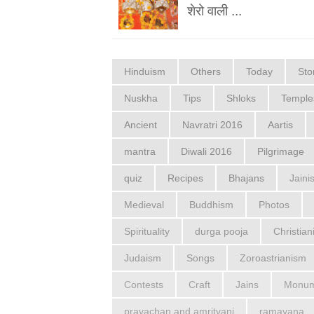
शेरो वाली ...
Hinduism
Others
Today
Sto
Nuskha
Tips
Shloks
Temple
Ancient
Navratri 2016
Aartis
mantra
Diwali 2016
Pilgrimage
quiz
Recipes
Bhajans
Jaini
Medieval
Buddhism
Photos
Spirituality
durga pooja
Christian
Judaism
Songs
Zoroastrianism
Contests
Craft
Jains
Monum
pravachan and amritvani
ramayana