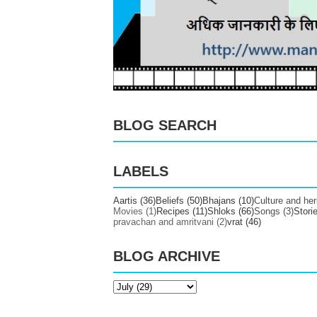
BLOG SEARCH
LABELS
Aartis
(36)
Beliefs
(50)
Bhajans
(10)
Culture and her
Movies
(1)
Recipes
(11)
Shloks
(66)
Songs
(3)
Stori
pravachan and amritvani
(2)
vrat
(46)
BLOG ARCHIVE