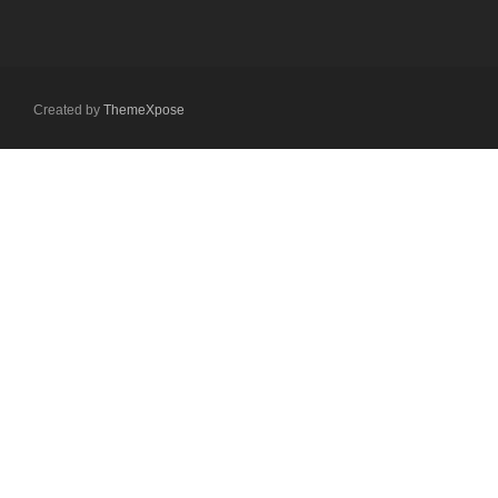
Created by
ThemeXpose