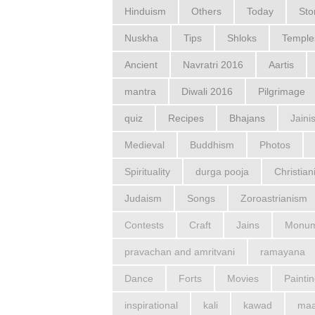
Hinduism
Others
Today
Sto
Nuskha
Tips
Shloks
Temple
Ancient
Navratri 2016
Aartis
mantra
Diwali 2016
Pilgrimage
quiz
Recipes
Bhajans
Jaini
Medieval
Buddhism
Photos
Spirituality
durga pooja
Christian
Judaism
Songs
Zoroastrianism
Contests
Craft
Jains
Monum
pravachan and amritvani
ramayana
Dance
Forts
Movies
Painti
inspirational
kali
kawad
maa