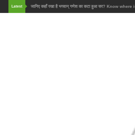
जानिए कहाँ रखा है भगवान् गणेश का कटा हुआ सर? Know where
Latest
of God Ganesha?
जानिए मंदोदरी का रावण के अलावा किसके साथ हुआ था विवाह? K
person have married with Mandodari other than R
माता लक्ष्मी ने किस राक्षसराज के बाँधी थी राखी? Which Rakha
Mata Lakshmi has
किस राक्षस से डरकर गुफा में छिपना पड़ गया भगवान् श्रीकृष्ण को
was scared of Lord Krishna in the cave?
जानिए श्रावण मास की हर रात्रि में कौन सी अद्रश्य शक्ति करती है 
who inspires power every night of the month of S
this Shivalinga: