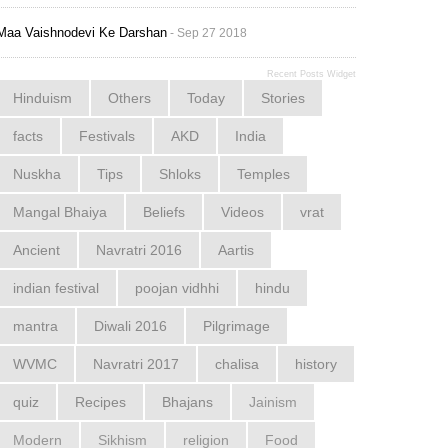
Maa Vaishnodevi Ke Darshan
- Sep 27 2018
Recent Posts Widget
Hinduism
Others
Today
Stories
facts
Festivals
AKD
India
Nuskha
Tips
Shloks
Temples
Mangal Bhaiya
Beliefs
Videos
vrat
Ancient
Navratri 2016
Aartis
indian festival
poojan vidhhi
hindu
mantra
Diwali 2016
Pilgrimage
WVMC
Navratri 2017
chalisa
history
quiz
Recipes
Bhajans
Jainism
Modern
Sikhism
religion
Food