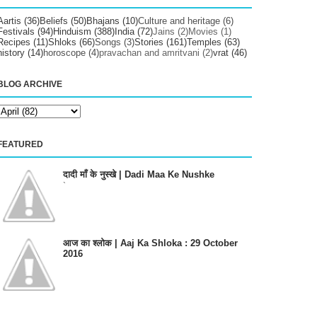
Aartis
(36)
Beliefs
(50)
Bhajans
(10)
Culture and heritage
(6)
Festivals
(94)
Hinduism
(388)
India
(72)
Jains
(2)
Movies
(1)
Recipes
(11)
Shloks
(66)
Songs
(3)
Stories
(161)
Temples
(63)
history
(14)
horoscope
(4)
pravachan and amritvani
(2)
vrat
(46)
BLOG ARCHIVE
FEATURED
दादी माँ के नुस्खे | Dadi Maa Ke Nushke
`
आज का श्लोक | Aaj Ka Shloka : 29 October
2016