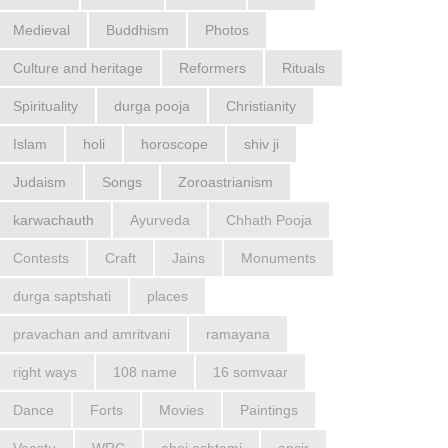
Medieval
Buddhism
Photos
Culture and heritage
Reformers
Rituals
Spirituality
durga pooja
Christianity
Islam
holi
horoscope
shiv ji
Judaism
Songs
Zoroastrianism
karwachauth
Ayurveda
Chhath Pooja
Contests
Craft
Jains
Monuments
durga saptshati
places
pravachan and amritvani
ramayana
right ways
108 name
16 somvaar
Dance
Forts
Movies
Paintings