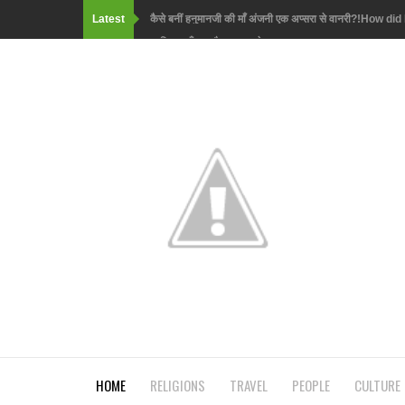
Latest
जानिए कहाँ रखा है भगवान् गणेश का कटा हुआ सर? Know wh
जानिए मंदोदरी का रावण के अलावा किसके साथ हुआ था विव
than Ravan?
माता लक्ष्मी ने किस राक्षसराज के बाँधी थी राखी? Which R
किस राक्षस से डरकर गुफा में छिपना पड़ गया भगवान् श्रीकृष
cave?
जानिए श्रावण मास की हर रात्रि में कौन सी अद्रश्य शक्ति क
month of Shravan, worshiping this Shivalinga:
इसलिए नंदी बने भगवान शिव की सवारी !! Why nandi became
इस मंदिर में होती है रावण की पूजा !! Temple where Ravan
HOME
RELIGIONS
TRAVEL
PEOPLE
CULTURE
जानिए भगवान् शिव के साथ-साथ किसने पिया समुद्रमंथन से 