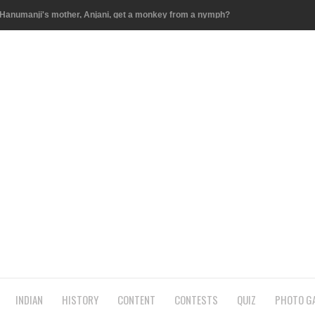
ere is the cutting head of God Ganesha?
ाह? Know about which person have married with Mandodari other
akhas has to tie Rakhi by Mata Lakshmi has
्ण को ! Which of the demons was scared of Lord Krishna in the
रती है इस शिवलिंग की पूजा!Know who inspires power every night of the
 carrier of lord shiva
a is worshiped
INDIAN
HISTORY
CONTENT
CONTESTS
QUIZ
PHOTO GA
निकला महाघातक विष : :Know who drank deadly poison from sea level