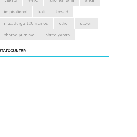
Vaastu
WRC
ahoi ashtami
ancir
inspirational
kali
kawad
maa durga 108 names
other
sawan
sharad purnima
shree yantra
STATCOUNTER