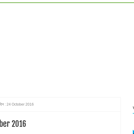
 carrier of lord shiva
a is worshiped
निकला महाघातक विष : :Know who drank deadly poison from sea level
 Know which Sivaling size increases automatically every year
ow to do all of your problems on this Nagapanchami?
 mahashivratri
दिन : 24 October 2016
mi
ober 2016