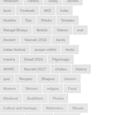
Hinduism
Others
Today
Stories
facts
Festivals
AKD
India
Nuskha
Tips
Shloks
Temples
Mangal Bhaiya
Beliefs
Videos
vrat
Ancient
Navratri 2016
Aartis
indian festival
poojan vidhhi
hindu
mantra
Diwali 2016
Pilgrimage
WVMC
Navratri 2017
chalisa
history
quiz
Recipes
Bhajans
Jainism
Modern
Sikhism
religion
Food
Medieval
Buddhism
Photos
Culture and heritage
Reformers
Rituals