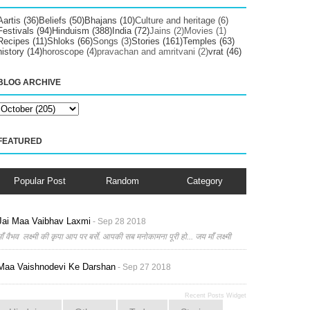
Aartis
(36)
Beliefs
(50)
Bhajans
(10)
Culture and heritage
(6)
Festivals
(94)
Hinduism
(388)
India
(72)
Jains
(2)
Movies
(1)
Recipes
(11)
Shloks
(66)
Songs
(3)
Stories
(161)
Temples
(63)
history
(14)
horoscope
(4)
pravachan and amritvani
(2)
vrat
(46)
BLOG ARCHIVE
FEATURED
Popular Post
Random
Category
Jai Maa Vaibhav Laxmi
- Sep 28 2018
माँ वैभव लक्ष्मी की कृपा आप पर बर्से. आपकी सब मनोकामना पूरी हो... जय माँ लक्ष्मी
Maa Vaishnodevi Ke Darshan
- Sep 27 2018
Recent Posts Widget