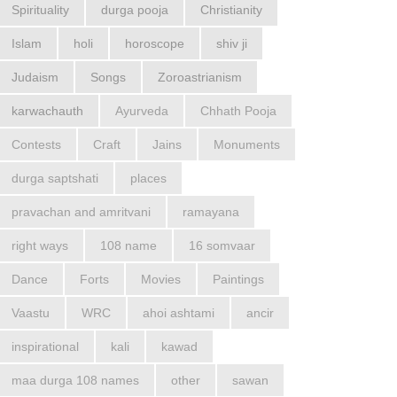
Spirituality
durga pooja
Christianity
Islam
holi
horoscope
shiv ji
Judaism
Songs
Zoroastrianism
karwachauth
Ayurveda
Chhath Pooja
Contests
Craft
Jains
Monuments
durga saptshati
places
pravachan and amritvani
ramayana
right ways
108 name
16 somvaar
Dance
Forts
Movies
Paintings
Vaastu
WRC
ahoi ashtami
ancir
inspirational
kali
kawad
maa durga 108 names
other
sawan