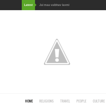
Latest
Maa vaishnodevi ke darshan
तपस्या से माता पार्वती ने प्राप्त किया भगवान भोलेनाथ को
कैसे बनीं हनुमानजी की माँ अंजनी एक अप्सरा से वानरी?!
जानिए कहाँ रखा है भगवान् गणेश का कटा हुआ सर? Know wh
जानिए मंदोदरी का रावण के अलावा किसके साथ हुआ था विव
than Ravan?
माता लक्ष्मी ने किस राक्षसराज के बाँधी थी राखी? Which R
किस राक्षस से डरकर गुफा में छिपना पड़ गया भगवान् श्रीकृष
cave?
जानिए श्रावण मास की हर रात्रि में कौन सी अद्रश्य शक्ति क
HOME
RELIGIONS
TRAVEL
PEOPLE
CULTURE
month of Shravan, worshiping this Shivalinga: