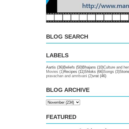
BLOG SEARCH
LABELS
Aartis
(36)
Beliefs
(50)
Bhajans
(10)
Culture and her
Movies
(1)
Recipes
(11)
Shloks
(66)
Songs
(3)
Stori
pravachan and amritvani
(2)
vrat
(46)
BLOG ARCHIVE
FEATURED