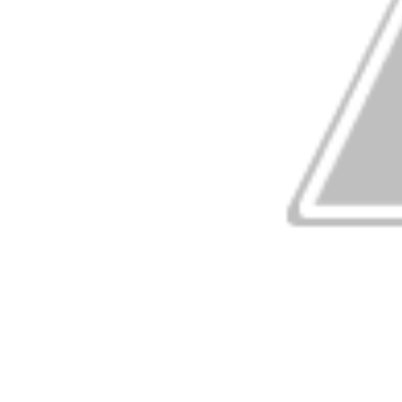
was scared of Lord Krishna in the cave?
जानिए श्रावण मास की हर रात्रि में कौन सी अद्रश्य शक्ति करती है 
who inspires power every night of the month of S
this Shivalinga:
इसलिए नंदी बने भगवान शिव की सवारी !! Why nandi became c
इस मंदिर में होती है रावण की पूजा !! Temple where Ravana
जानिए भगवान् शिव के साथ-साथ किसने पिया समुद्रमंथन से निकला म
who drank deadly poison from sea level along wit
जानिए किस शिवलिंग का आकार स्वयं बढ़ जाता है प्रतिवर्ष! Know
increases automatically every year