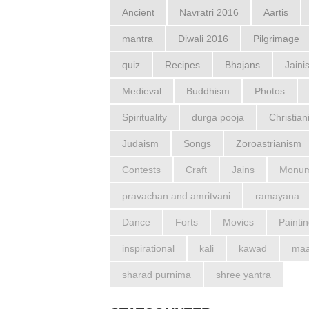
Ancient
Navratri 2016
Aartis
mantra
Diwali 2016
Pilgrimage
quiz
Recipes
Bhajans
Jaini
Medieval
Buddhism
Photos
Spirituality
durga pooja
Christian
Judaism
Songs
Zoroastrianism
Contests
Craft
Jains
Monum
pravachan and amritvani
ramayana
Dance
Forts
Movies
Painti
inspirational
kali
kawad
maa
sharad purnima
shree yantra