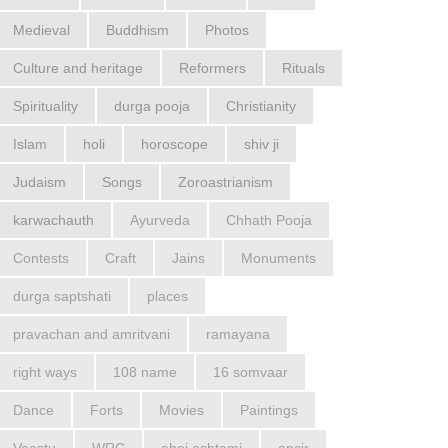
Medieval
Buddhism
Photos
Culture and heritage
Reformers
Rituals
Spirituality
durga pooja
Christianity
Islam
holi
horoscope
shiv ji
Judaism
Songs
Zoroastrianism
karwachauth
Ayurveda
Chhath Pooja
Contests
Craft
Jains
Monuments
durga saptshati
places
pravachan and amritvani
ramayana
right ways
108 name
16 somvaar
Dance
Forts
Movies
Paintings