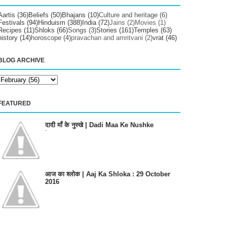
Aartis
(36)
Beliefs
(50)
Bhajans
(10)
Culture and heritage
(6)
Festivals
(94)
Hinduism
(388)
India
(72)
Jains
(2)
Movies
(1)
Recipes
(11)
Shloks
(66)
Songs
(3)
Stories
(161)
Temples
(63)
history
(14)
horoscope
(4)
pravachan and amritvani
(2)
vrat
(46)
BLOG ARCHIVE
FEATURED
दादी माँ के नुस्खे | Dadi Maa Ke Nushke
`
आज का श्लोक | Aaj Ka Shloka : 29 October
2016