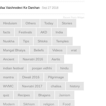
Maa Vaishnodevi Ke Darshan
- Sep 27 2018
Recent Posts Widget
Hinduism
Others
Today
Stories
facts
Festivals
AKD
India
Nuskha
Tips
Shloks
Temples
Mangal Bhaiya
Beliefs
Videos
vrat
Ancient
Navratri 2016
Aartis
indian festival
poojan vidhhi
hindu
mantra
Diwali 2016
Pilgrimage
WVMC
Navratri 2017
chalisa
history
quiz
Recipes
Bhajans
Jainism
Modern
Sikhism
religion
Food