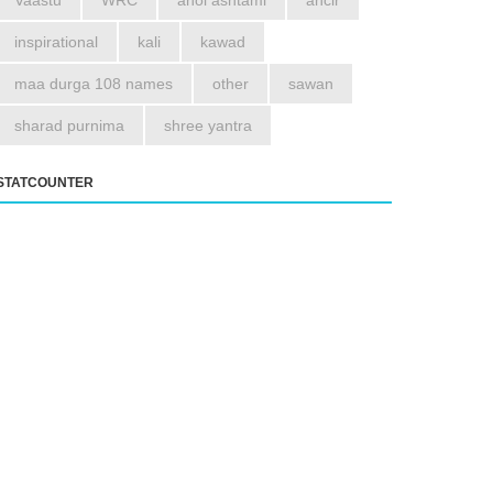
Vaastu
WRC
ahoi ashtami
ancir
inspirational
kali
kawad
maa durga 108 names
other
sawan
sharad purnima
shree yantra
STATCOUNTER