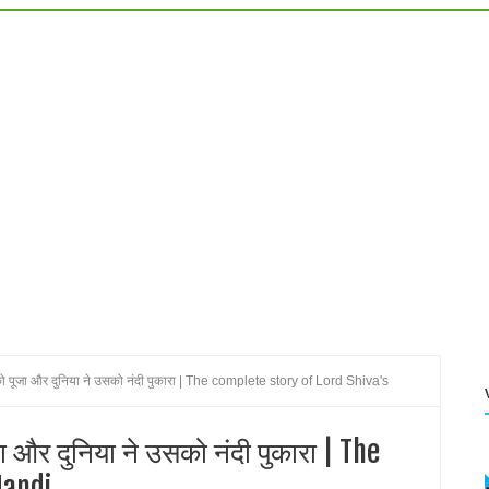
 carrier of lord shiva
a is worshiped
निकला महाघातक विष : :Know who drank deadly poison from sea level
 Know which Sivaling size increases automatically every year
ow to do all of your problems on this Nagapanchami?
 mahashivratri
ो पूजा और दुनिया ने उसको नंदी पुकारा | The complete story of Lord Shiva's
mi
 और दुनिया ने उसको नंदी पुकारा | The
Nandi