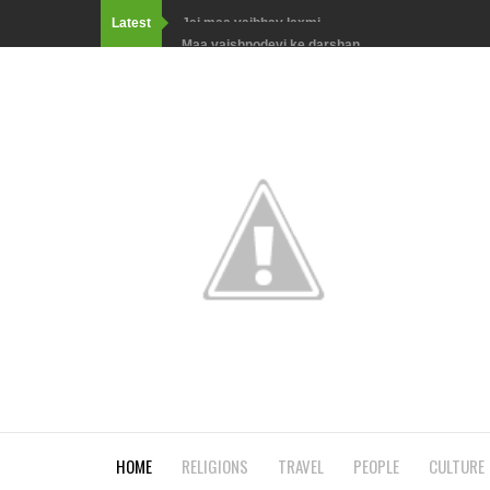
Latest
Maa vaishnodevi ke darshan
तपस्या से माता पार्वती ने प्राप्त किया भगवान भोलेनाथ को
कैसे बनीं हनुमानजी की माँ अंजनी एक अप्सरा से वानरी?!
जानिए कहाँ रखा है भगवान् गणेश का कटा हुआ सर? Know wh
जानिए मंदोदरी का रावण के अलावा किसके साथ हुआ था विव
than Ravan?
माता लक्ष्मी ने किस राक्षसराज के बाँधी थी राखी? Which R
किस राक्षस से डरकर गुफा में छिपना पड़ गया भगवान् श्रीकृष
cave?
जानिए श्रावण मास की हर रात्रि में कौन सी अद्रश्य शक्ति क
HOME
RELIGIONS
TRAVEL
PEOPLE
CULTURE
month of Shravan, worshiping this Shivalinga: