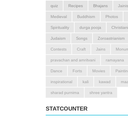
quiz
Recipes
Bhajans
Jaini
Medieval
Buddhism
Photos
Spirituality
durga pooja
Christian
Judaism
Songs
Zoroastrianism
Contests
Craft
Jains
Monum
pravachan and amritvani
ramayana
Dance
Forts
Movies
Painti
inspirational
kali
kawad
maa
sharad purnima
shree yantra
STATCOUNTER