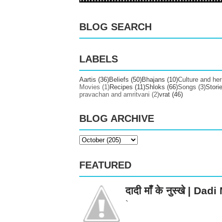
BLOG SEARCH
LABELS
Aartis
(36)
Beliefs
(50)
Bhajans
(10)
Culture and her
Movies
(1)
Recipes
(11)
Shloks
(66)
Songs
(3)
Stori
pravachan and amritvani
(2)
vrat
(46)
BLOG ARCHIVE
FEATURED
दादी माँ के नुस्खे | 
`