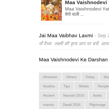
Maa Vaishnodevi Yatr
Maa Vaishnodevi Yatra चल
शेरो वाली ...
Jai Maa Vaibhav Laxmi
- Sep 
माँ वैभव लक्ष्मी की कृपा आप पर बर्से. आप
Maa Vaishnodevi Ke Darshan
Hinduism
Others
Today
Sto
Nuskha
Tips
Shloks
Temple
Ancient
Navratri 2016
Aartis
mantra
Diwali 2016
Pilgrimage