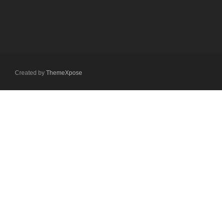
Created by
ThemeXpose