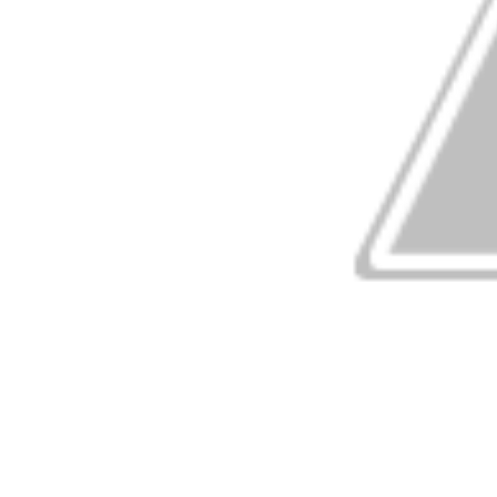
was scared of Lord Krishna in the cave?
जानिए श्रावण मास की हर रात्रि में कौन सी अद्रश्य शक्ति करती है 
who inspires power every night of the month of S
this Shivalinga:
इसलिए नंदी बने भगवान शिव की सवारी !! Why nandi became c
इस मंदिर में होती है रावण की पूजा !! Temple where Ravana
जानिए भगवान् शिव के साथ-साथ किसने पिया समुद्रमंथन से निकला म
who drank deadly poison from sea level along wit
जानिए किस शिवलिंग का आकार स्वयं बढ़ जाता है प्रतिवर्ष! Know
increases automatically every year