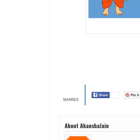
Share
Pin it
SHARES
About AkanshaJain