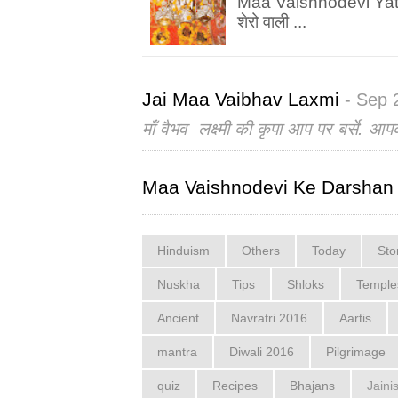
Maa Vaishnodevi Yatra चल
शेरो वाली ...
Jai Maa Vaibhav Laxmi
- Sep 
माँ वैभव लक्ष्मी की कृपा आप पर बर्से. आप
Maa Vaishnodevi Ke Darshan
Hinduism
Others
Today
Sto
Nuskha
Tips
Shloks
Temple
Ancient
Navratri 2016
Aartis
mantra
Diwali 2016
Pilgrimage
quiz
Recipes
Bhajans
Jaini