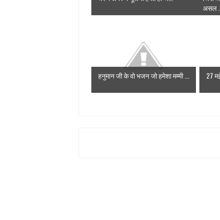
असल ..
हनुमान जी के वो भजन जो हमेशा मम्मी ...
27 मई