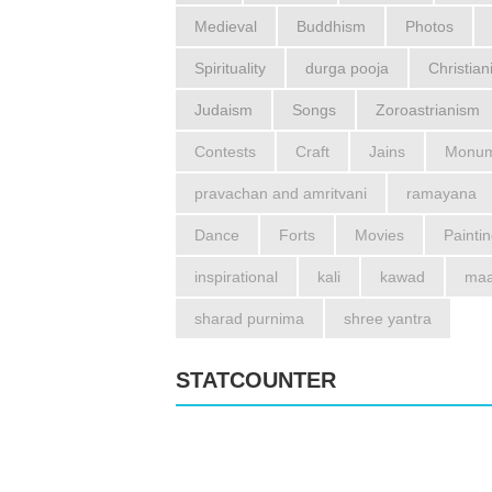
Medieval
Buddhism
Photos
Spirituality
durga pooja
Christian
Judaism
Songs
Zoroastrianism
Contests
Craft
Jains
Monum
pravachan and amritvani
ramayana
Dance
Forts
Movies
Painti
inspirational
kali
kawad
maa
sharad purnima
shree yantra
STATCOUNTER