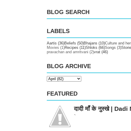
BLOG SEARCH
LABELS
Aartis
(36)
Beliefs
(50)
Bhajans
(10)
Culture and her
Movies
(1)
Recipes
(11)
Shloks
(66)
Songs
(3)
Stori
pravachan and amritvani
(2)
vrat
(46)
BLOG ARCHIVE
FEATURED
दादी माँ के नुस्खे | 
`