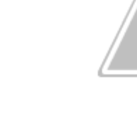
was scared of Lord Krishna in the cave?
जानिए श्रावण मास की हर रात्रि में कौन सी अद्रश्य शक्ति करती है 
who inspires power every night of the month of S
this Shivalinga:
इसलिए नंदी बने भगवान शिव की सवारी !! Why nandi became c
इस मंदिर में होती है रावण की पूजा !! Temple where Ravana
जानिए भगवान् शिव के साथ-साथ किसने पिया समुद्रमंथन से निकला म
who drank deadly poison from sea level along wit
जानिए किस शिवलिंग का आकार स्वयं बढ़ जाता है प्रतिवर्ष! Know
increases automatically every year