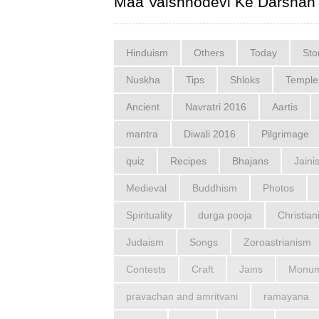
Maa Vaishnodevi Ke Darshan
Hinduism
Others
Today
Sto
Nuskha
Tips
Shloks
Temple
Ancient
Navratri 2016
Aartis
mantra
Diwali 2016
Pilgrimage
quiz
Recipes
Bhajans
Jaini
Medieval
Buddhism
Photos
Spirituality
durga pooja
Christian
Judaism
Songs
Zoroastrianism
Contests
Craft
Jains
Monum
pravachan and amritvani
ramayana