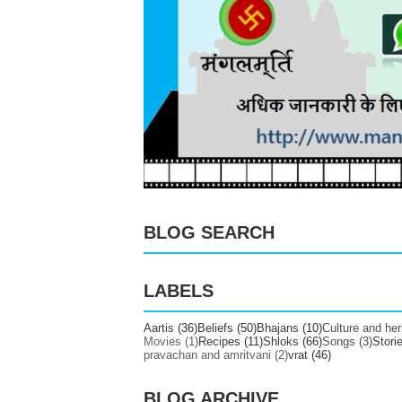
BLOG SEARCH
LABELS
Aartis
(36)
Beliefs
(50)
Bhajans
(10)
Culture and her
Movies
(1)
Recipes
(11)
Shloks
(66)
Songs
(3)
Stori
pravachan and amritvani
(2)
vrat
(46)
BLOG ARCHIVE